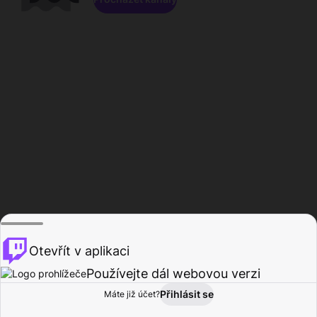
Otevřít v aplikaci
Používejte dál webovou verzi
Přihlásit se
Máte již účet?
Domů
Procházet
Aktivita
Profil