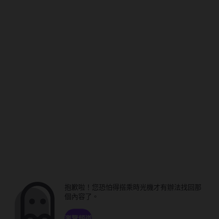
抱歉啦！您恐怕得搭乘時光機才有辦法找回那
個內容了。
瀏覽頻道