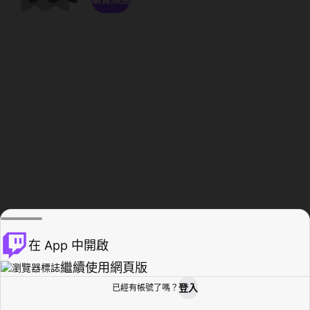
在 App 中開啟
繼續使用網頁版
登入
已經有帳號了嗎？
創作者基地
瀏覽
活動紀錄
個人檔案