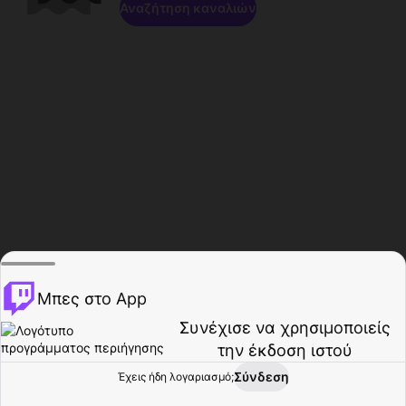
Αναζήτηση καναλιών
Μπες στο App
Συνέχισε να χρησιμοποιείς
την έκδοση ιστού
Σύνδεση
Έχεις ήδη λογαριασμό;
Αρχική σελίδα
Περιήγηση
Δραστηριότητα
Προφίλ