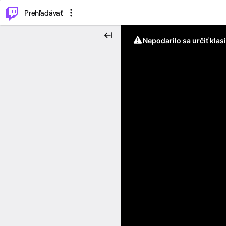
..
⌥
P
Prehľadávať
Nepodarilo sa určiť klas