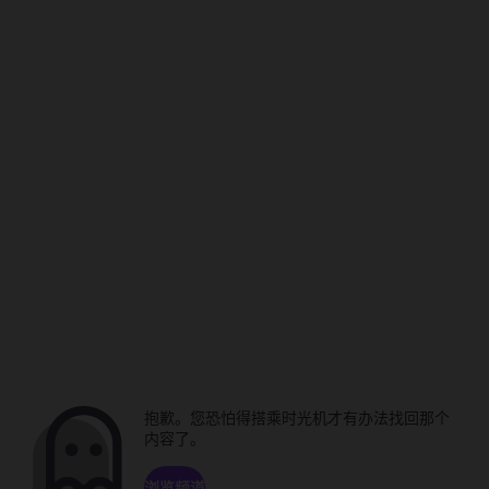
抱歉。您恐怕得搭乘时光机才有办法找回那个
内容了。
浏览频道