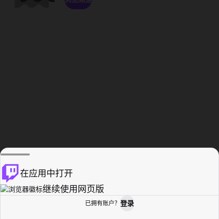
在应用中打开
继续使用网页版
登录
已拥有账户？
主页
浏览
活动纪录
个人资料