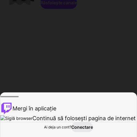
Răsfoiește canale
Mergi în aplicație
Continuă să folosești pagina de internet
Conectare
Ai deja un cont?
Acasă
Răsfoire
Activitate
Profil