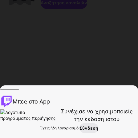
Αναζήτηση καναλιών
Μπες στο App
Συνέχισε να χρησιμοποιείς
την έκδοση ιστού
Σύνδεση
Έχεις ήδη λογαριασμό;
Αρχική σελίδα
Περιήγηση
Δραστηριότητα
Προφίλ