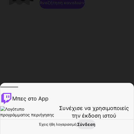
Αναζήτηση καναλιών
Μπες στο App
Συνέχισε να χρησιμοποιείς
την έκδοση ιστού
Σύνδεση
Έχεις ήδη λογαριασμό;
Αρχική σελίδα
Περιήγηση
Δραστηριότητα
Προφίλ