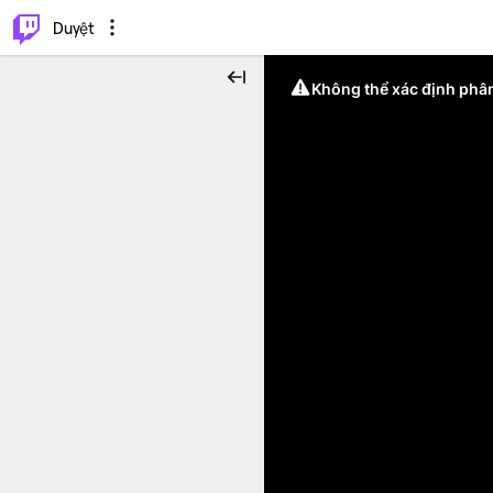
.
⌥
P
Duyệt
Không thể xác định phân