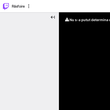
⌥
P
Răsfoire
Nu s-a putut determina c