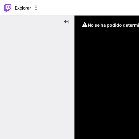
⌥
P
Explorar
No se ha podido determin