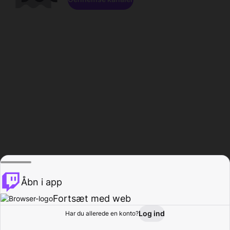
Åbn i app
Fortsæt med web
Log ind
Har du allerede en konto?
Hjem
Gennemse
Aktivitet
Profil