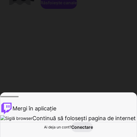
Răsfoiește canale
Mergi în aplicație
Continuă să folosești pagina de internet
Conectare
Ai deja un cont?
Acasă
Răsfoire
Activitate
Profil