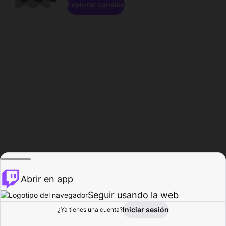
Explorar canales
Abrir en app
Seguir usando la web
Iniciar sesión
Página del
¿Ya tienes una cuenta?
Explorar
Actividad
Perfil
Creador