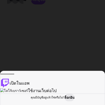
เปิดในแอพ
ใช้งานเว็บต่อไป
ล็อกอิน
คุณมีบัญชีอยู่แล้วใช่หรือไม่?
หน้าแรก
เรียกดู
กิจกรรม
โปรไฟล์