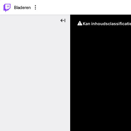
⌥
P
Bladeren
Kan inhoudsclassificati