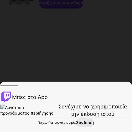
Αναζήτηση καναλιών
Μπες στο App
Συνέχισε να χρησιμοποιείς
την έκδοση ιστού
Σύνδεση
Έχεις ήδη λογαριασμό;
Αρχική σελίδα
Περιήγηση
Δραστηριότητα
Προφίλ