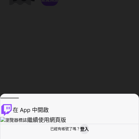
在 App 中開啟
繼續使用網頁版
登入
已經有帳號了嗎？
創作者基地
瀏覽
活動紀錄
個人檔案