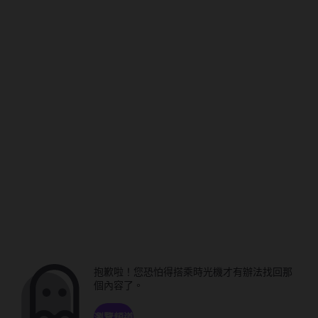
抱歉啦！您恐怕得搭乘時光機才有辦法找回那
個內容了。
瀏覽頻道