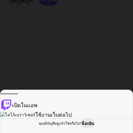
เปิดในแอพ
ใช้งานเว็บต่อไป
ล็อกอิน
คุณมีบัญชีอยู่แล้วใช่หรือไม่?
หน้าแรก
เรียกดู
กิจกรรม
โปรไฟล์