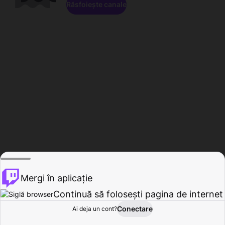
Răsfoiește canale
Mergi în aplicație
Continuă să folosești pagina de internet
Conectare
Ai deja un cont?
Acasă
Răsfoire
Activitate
Profil