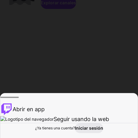
Explorar canales
Abrir en app
Seguir usando la web
Iniciar sesión
Página del
¿Ya tienes una cuenta?
Explorar
Actividad
Perfil
Creador