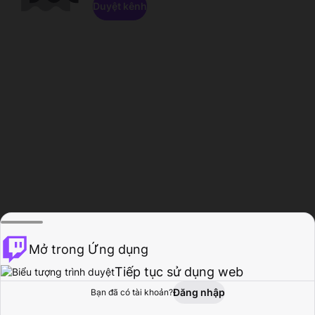
Duyệt kênh
Mở trong Ứng dụng
Tiếp tục sử dụng web
Đăng nhập
Bạn đã có tài khoản?
Trang chủ
Duyệt
Hoạt động
Hồ sơ