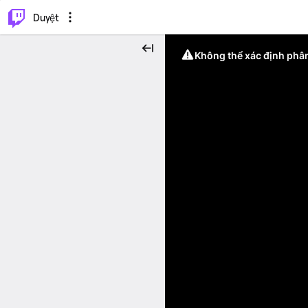
.
⌥
P
Duyệt
Không thể xác định phân