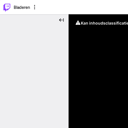
⌥
P
Bladeren
Kan inhoudsclassificati