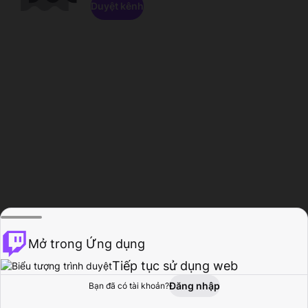
Duyệt kênh
Mở trong Ứng dụng
Tiếp tục sử dụng web
Đăng nhập
Bạn đã có tài khoản?
Trang chủ
Duyệt
Hoạt động
Hồ sơ