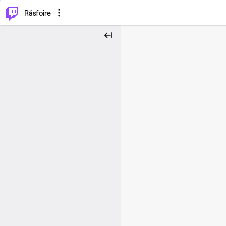
⌥
P
Răsfoire