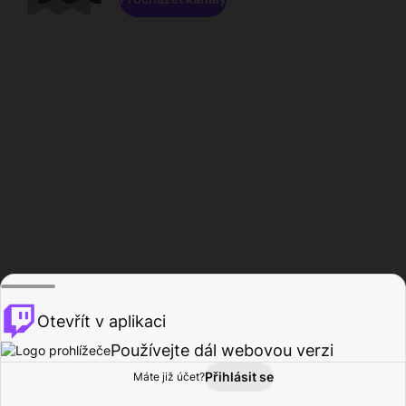
Otevřít v aplikaci
Používejte dál webovou verzi
Přihlásit se
Máte již účet?
Domů
Procházet
Aktivita
Profil