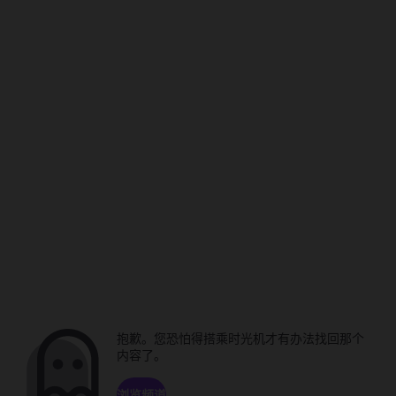
抱歉。您恐怕得搭乘时光机才有办法找回那个
内容了。
浏览频道