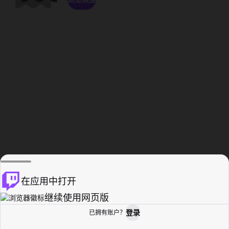
在应用中打开
继续使用网页版
登录
已拥有账户？
主页
浏览
活动纪录
个人资料