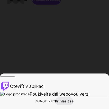
Otevřít v aplikaci
Používejte dál webovou verzi
Přihlásit se
Máte již účet?
Domů
Procházet
Aktivita
Profil