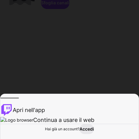
Sfoglia canali
Apri nell'app
Continua a usare il web
Accedi
Hai già un account?
Base
Sfoglia
Attività
Profilo