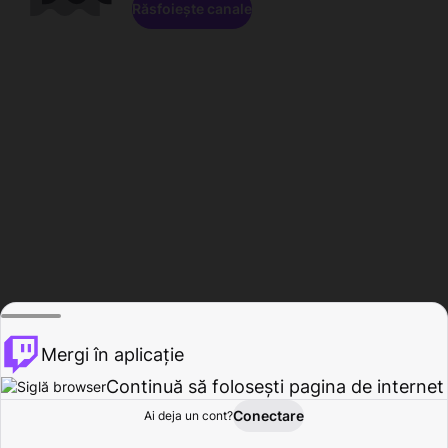
Răsfoiește canale
Mergi în aplicație
Continuă să folosești pagina de internet
Conectare
Ai deja un cont?
Acasă
Răsfoire
Activitate
Profil