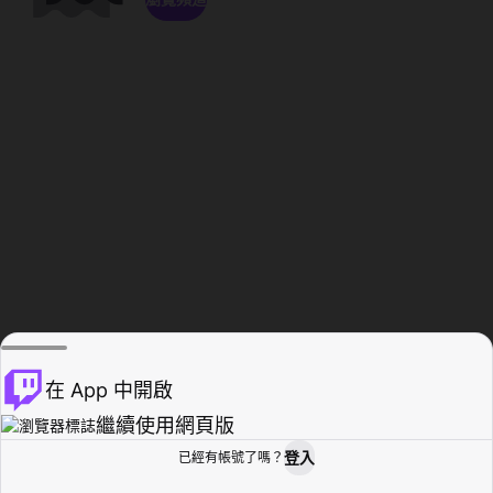
在 App 中開啟
繼續使用網頁版
登入
已經有帳號了嗎？
創作者基地
瀏覽
活動紀錄
個人檔案