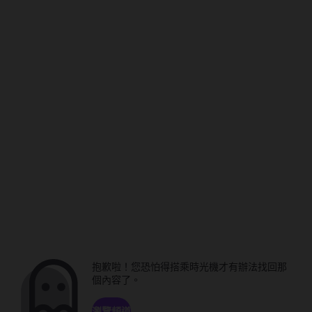
抱歉啦！您恐怕得搭乘時光機才有辦法找回那
個內容了。
瀏覽頻道