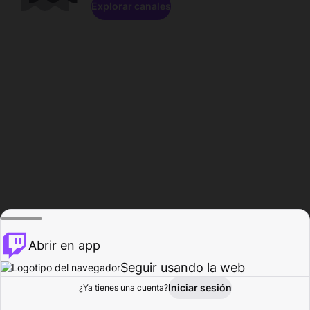
Explorar canales
Abrir en app
Seguir usando la web
Iniciar sesión
Página del
¿Ya tienes una cuenta?
Explorar
Actividad
Perfil
Creador