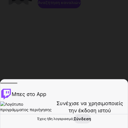
Αναζήτηση καναλιών
Μπες στο App
Συνέχισε να χρησιμοποιείς
την έκδοση ιστού
Σύνδεση
Έχεις ήδη λογαριασμό;
Αρχική σελίδα
Περιήγηση
Δραστηριότητα
Προφίλ