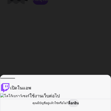
เปิดในแอพ
ใช้งานเว็บต่อไป
ล็อกอิน
คุณมีบัญชีอยู่แล้วใช่หรือไม่?
หน้าแรก
เรียกดู
กิจกรรม
โปรไฟล์