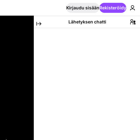
Kirjaudu sisään
Rekisteröidy
Lähetyksen chatti