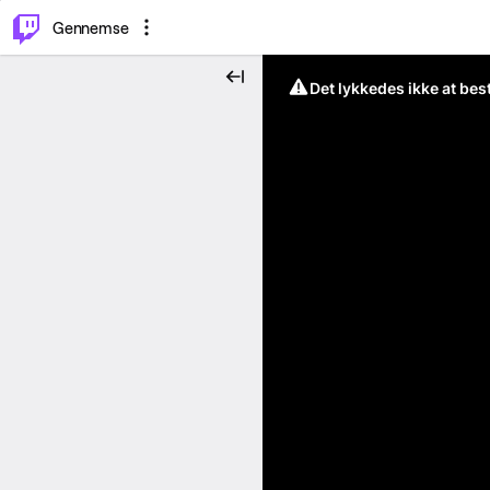
⌥
P
Gennemse
Det lykkedes ikke at be