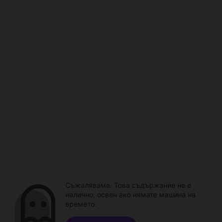
Съжаляваме. Това съдържание не е
налично, освен ако нямате машина на
времето.