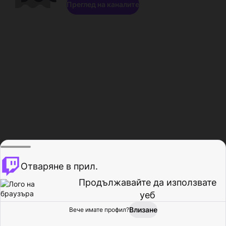
Преглед на каналите
Отваряне в прил.
Продължавайте да използвате
уеб
Влизане
Вече имате профил?
Начало
Преглед
Активност
Профил