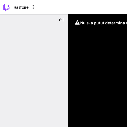
⌥
P
Răsfoire
Nu s-a putut determina c