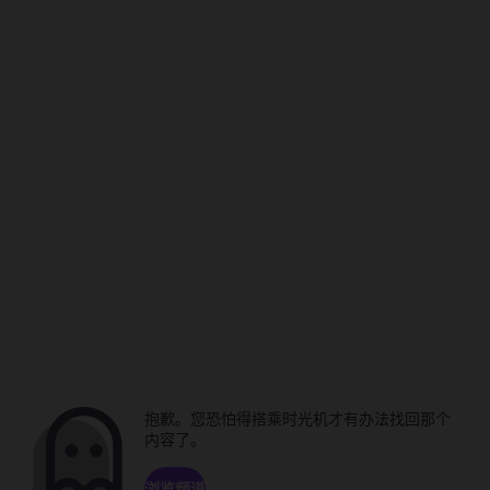
抱歉。您恐怕得搭乘时光机才有办法找回那个
内容了。
浏览频道