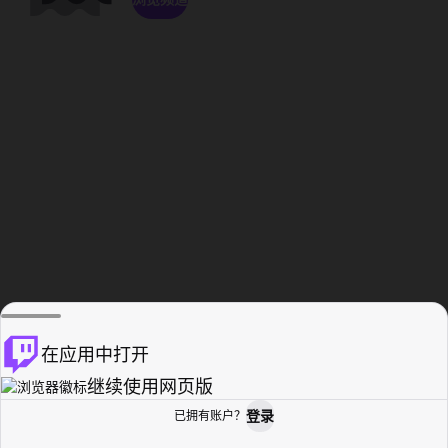
在应用中打开
继续使用网页版
登录
已拥有账户？
主页
浏览
活动纪录
个人资料