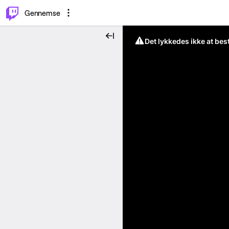
⌥
P
Gennemse
Det lykkedes ikke at be