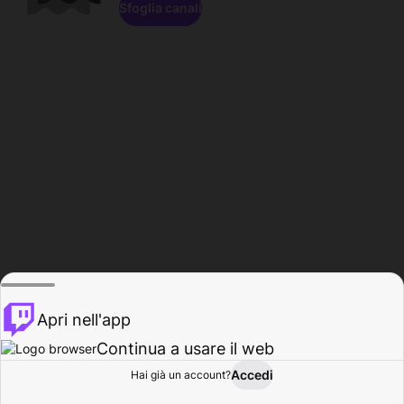
Sfoglia canali
Apri nell'app
Continua a usare il web
Accedi
Hai già un account?
Base
Sfoglia
Attività
Profilo