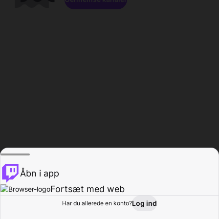
Åbn i app
Fortsæt med web
Log ind
Har du allerede en konto?
Hjem
Gennemse
Aktivitet
Profil