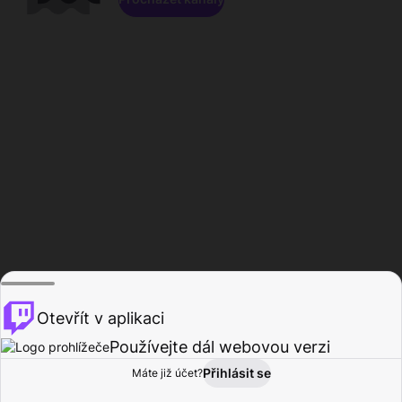
Otevřít v aplikaci
Používejte dál webovou verzi
Přihlásit se
Máte již účet?
Domů
Procházet
Aktivita
Profil