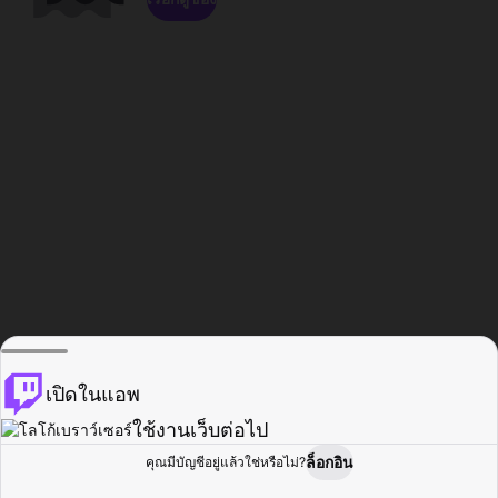
เปิดในแอพ
ใช้งานเว็บต่อไป
ล็อกอิน
คุณมีบัญชีอยู่แล้วใช่หรือไม่?
หน้าแรก
เรียกดู
กิจกรรม
โปรไฟล์