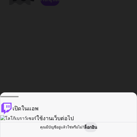
เปิดในแอพ
ใช้งานเว็บต่อไป
ล็อกอิน
คุณมีบัญชีอยู่แล้วใช่หรือไม่?
หน้าแรก
เรียกดู
กิจกรรม
โปรไฟล์