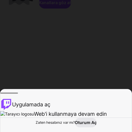
Kanallara göz at
Uygulamada aç
Web'i kullanmaya devam edin
Oturum Aç
Zaten hesabınız var mı?
Ana Sayfa
Gözat
Aktivite
Profil