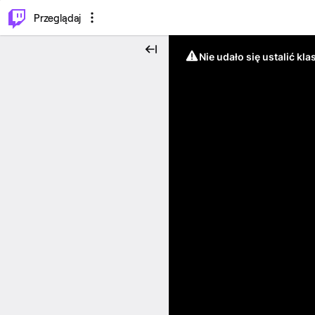
…
⌥
P
Przeglądaj
Nie udało się ustalić klas