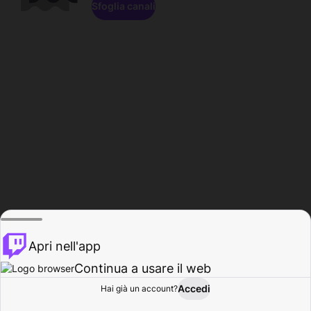
Sfoglia canali
Apri nell'app
Continua a usare il web
Accedi
Hai già un account?
Base
Sfoglia
Attività
Profilo