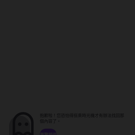
抱歉啦！您恐怕得搭乘時光機才有辦法找回那
個內容了。
瀏覽頻道