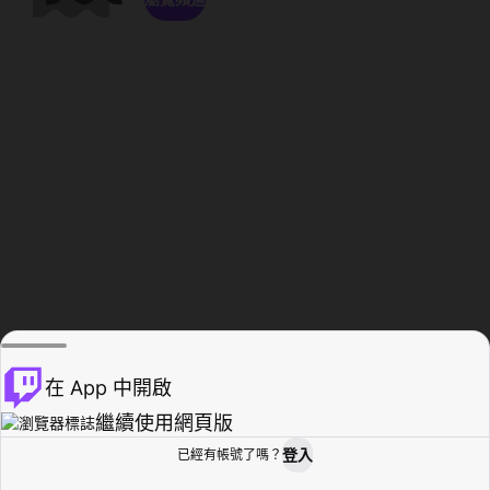
在 App 中開啟
繼續使用網頁版
登入
已經有帳號了嗎？
創作者基地
瀏覽
活動紀錄
個人檔案